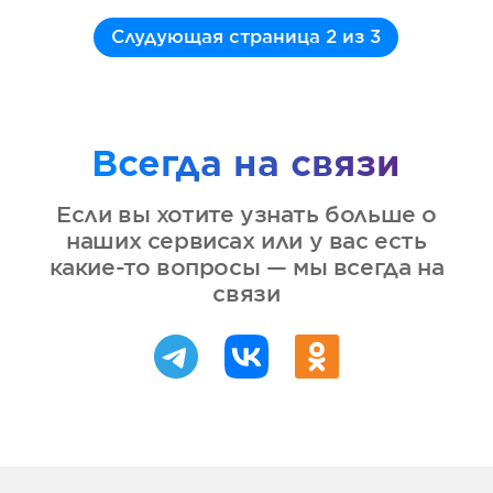
JagaJam и коллаборации с
блогерами — чем мы можем
быть полезны?
🎓 Полезное
📝 Руководство
📈 Эффективность
Statistics
Influence