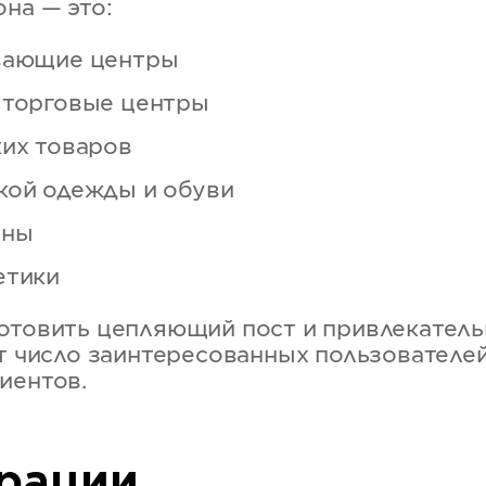
на — это:
вающие центры
 торговые центры
ких товаров
кой одежды и обуви
аны
етики
отовить цепляющий пост и привлекатель
ит число заинтересованных пользователей
иентов.
рации