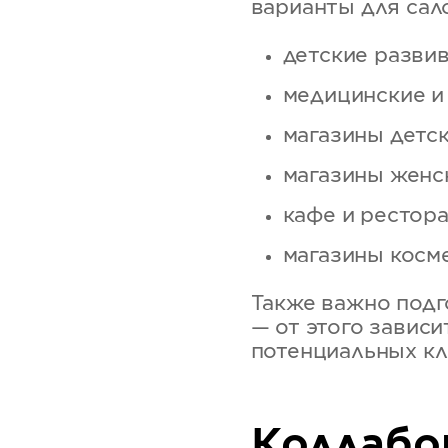
варианты для сало
детские разви
медицинские и
магазины детс
магазины женс
кафе и рестор
магазины косм
Также важно подг
— от этого завис
потенциальных кл
Коллабо