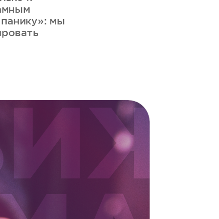
ламным
 панику»: мы
ировать