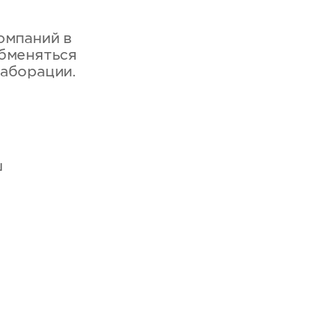
омпаний в
обменяться
лаборации.
ш