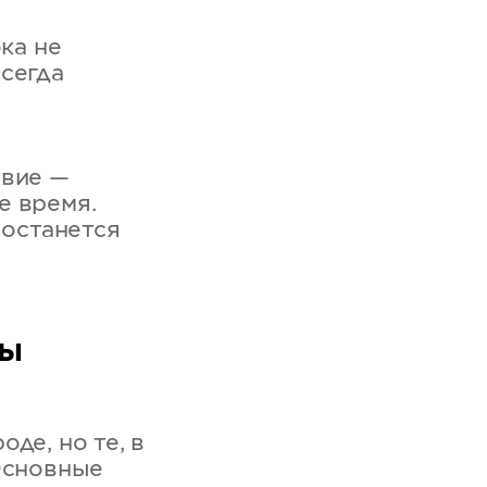
ка не
сегда
овие —
е время.
 останется
мы
де, но те, в
Основные