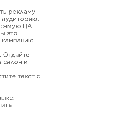
ать рекламу
ю аудиторию.
 самую ЦА:
вы это
 кампанию.
. Отдайте
 салон и
тите текст с
зыке:
тить