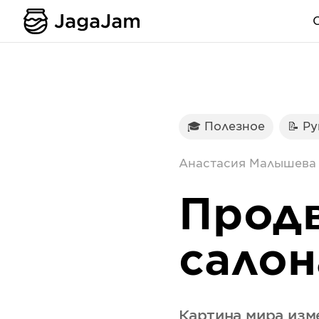
🎓 Полезное
📝 Р
Анастасия Малышева
Продв
салон
Картина мира изм