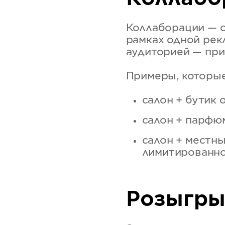
Коллаборации — с
рамках одной рек
аудиторией — при
Примеры, которые
салон + бутик
салон + парфю
салон + местн
лимитированно
Розыгры