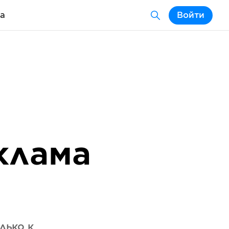
а
Войти
клама
лько к