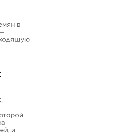
емян в
 —
одходящую
х
.
которой
ка
ей, и