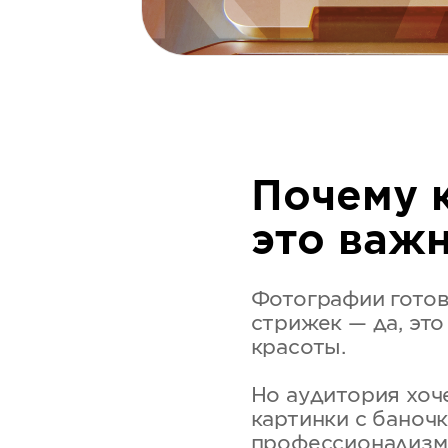
Почему 
это важ
Фотографии готов
стрижек — да, эт
красоты.
Но аудитория хоче
картинки с баночк
профессионализме