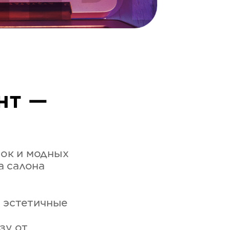
нт —
сок и модных
а салона
и эстетичные
зу от