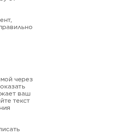
ент,
 правильно
имой через
показать
ажает ваш
йте текст
ния
писать