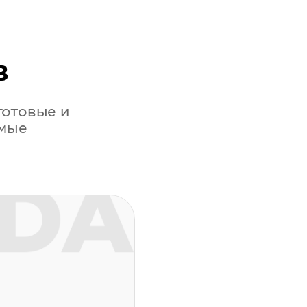
в
готовые и
амые