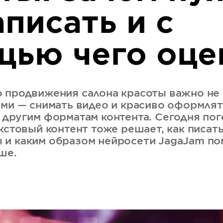
аписать и с
ью чего оце
 продвижения салона красоты важно не 
ами — снимать видео и красиво оформлять
 другим форматам контента. Сегодня по
кстовый контент тоже решает, как писат
 и каким образом нейросети JagaJam по
ше.