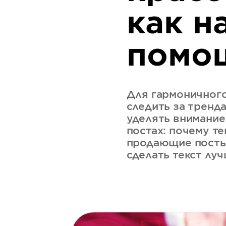
как н
помощ
Для гармоничного
следить за тренд
уделять внимание
постах: почему те
продающие посты
сделать текст луч