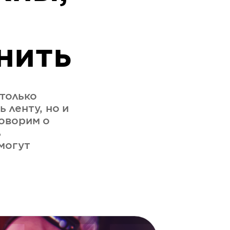
нить
только
 ленту, но и
говорим о
ь
могут