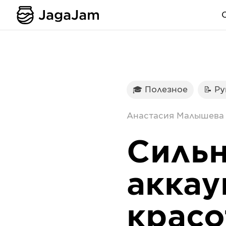
🎓 Полезное
📝 Р
Анастасия Малышева
Сильн
аккау
красо