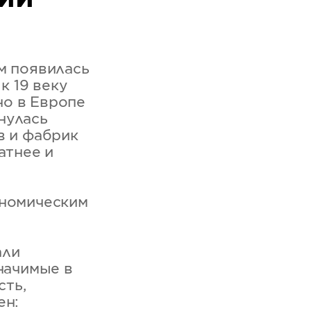
м появилась
к 19 веку
но в Европе
нулась
в и фабрик
атнее и
ономическим
.
али
начимые в
сть,
ен: