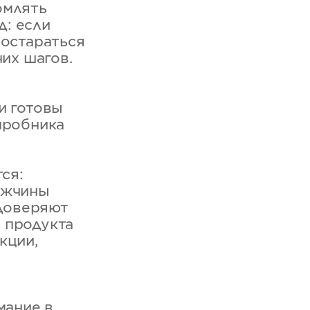
омлять
д: если
постараться
них шагов.
и готовы
пробника
ся:
ужчины
доверяют
 продукта
кции,
мание в