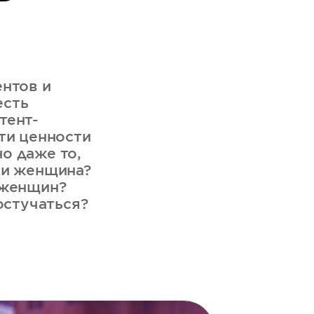
ентов и
есть
тент-
ти ценности
о даже то,
ли женщина?
 женщин?
остучаться?