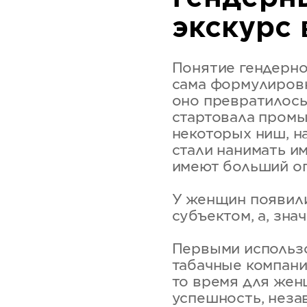
экскурс 
Понятие гендерно
сама формулировка
оно превратилось
стартовала промы
некоторых ниш, н
стали нанимать и
имеют больший оп
У женщин появили
субъектом, а, зна
Первыми использо
табачные компани
то время для жен
успешность, неза