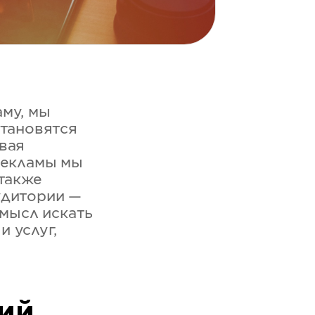
му, мы
становятся
вая
рекламы мы
 также
удитории —
смысл искать
 услуг,
ий