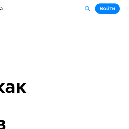
а
Войти
как
в