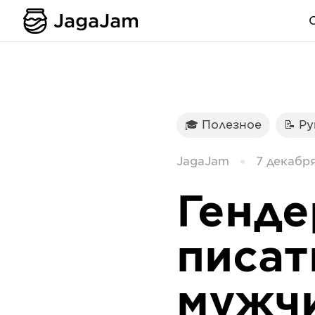
🎓 Полезное
📝 Р
JagaJam
7 декабря
Генде
писат
мужчи