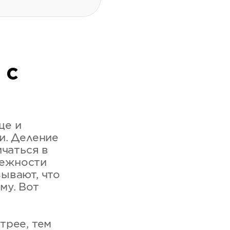
 с
ще и
и. Деление
ичаться в
лежности
ывают, что
му. Вот
трее, тем