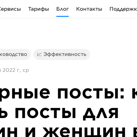
Сервисы
Тарифы
Блог
Контакты
Поддержк
уководство
📈 Эффективность
 2022 г., ср
рные посты: 
ь посты для
н и женщин 