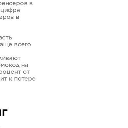
юенсеров в
а цифра
геров в
асть
Чаще всего
аливают
омокод на
процент от
ит к потере
нг