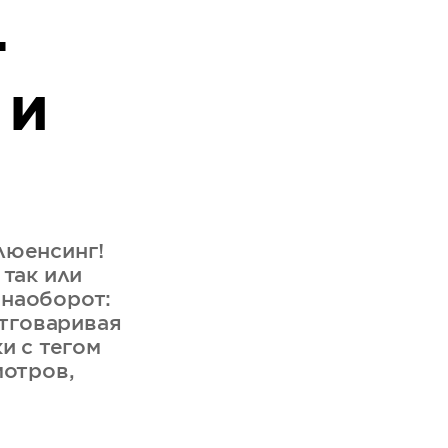
-
 и
люенсинг!
 так или
 наоборот:
отговаривая
и с тегом
мотров,