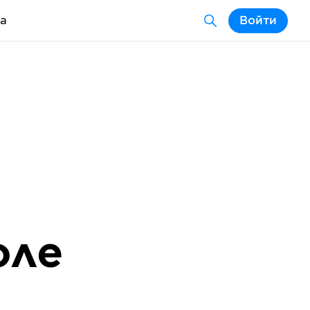
а
Войти
оле