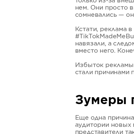
только из-за внеш
нем. Они просто в
сомневались — он
Кстати, реклама в
#TikTokMadeMeBuy
навязали, а след
вместо него. Коне
Избыток рекламы,
стали причинами 
Зумеры 
Еще одна причина
аудитории новых 
представители та