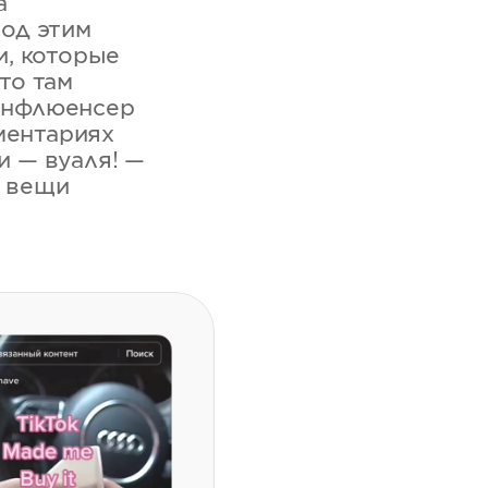
а
Под этим
и, которые
то там
 Инфлюенсер
ментариях
и — вуаля! —
k вещи