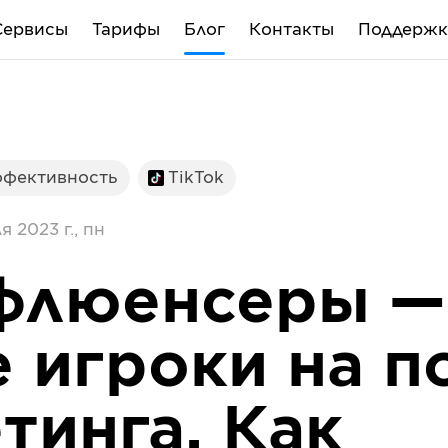
Сервисы
Тарифы
Блог
Контакты
Поддержк
ффективность
TikTok
я 2023 г., пн
флюенсеры —
 игроки на п
тинга. Как