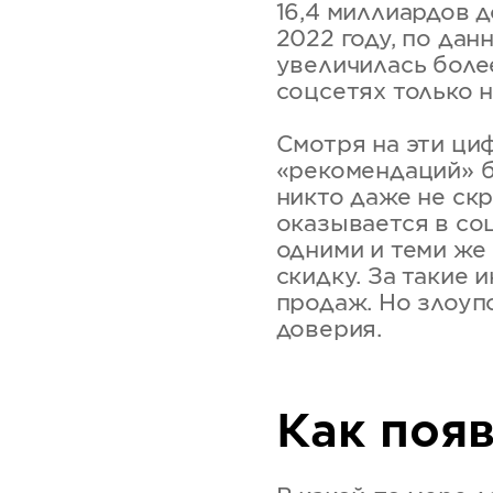
16,4 миллиардов 
2022 году, по дан
увеличилась более
соцсетях только 
Смотря на эти ци
«рекомендаций» б
никто даже не ск
оказывается в со
одними и теми же
скидку. За такие 
продаж. Но злоуп
доверия.
Как поя