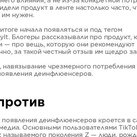
него влияния, а не из-за конкретной пот
идели продукт в ленте настолько часто, ч
 им нужен.
 итоге начала появляться и под тегом
It. Блогеры рассказывали про продукт, 
ом — про вещь, которую они рекомендуют
чно, за такой честный отзыв им щедро за
 навязывание чрезмерного потребления
появления деинфлюенсеров.
против
 появления деинфлюенсеров кроется в 
медиа. Основными пользователями TikTo
к называемого поколения Z — люди, рожд