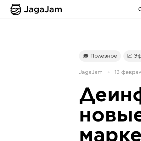
🎓 Полезное
📈 Э
JagaJam
13 феврал
Деин
новые
марке