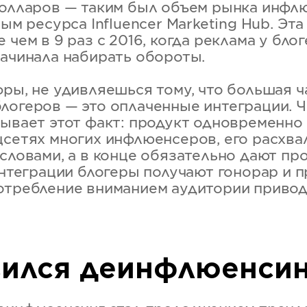
долларов — таким был объем рынка инфл
ным ресурса Influencer Marketing Hub. Эт
 чем в 9 раз с 2016, когда реклама у бло
начинала набирать обороты.
фры, не удивляешься тому, что большая ч
логеров — это оплаченные интеграции. 
рывает этот факт: продукт одновременно
цсетях многих инфлюенсеров, его расхв
 словами, а в конце обязательно дают пр
интеграции блогеры получают гонорар и 
отребление вниманием аудитории привод
вился деинфлюенси