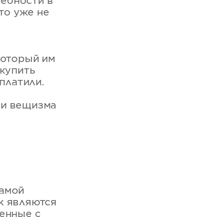
ребности в
то уже не
который им
 купить
платили.
 и вещизма
самой
k являются
енные с