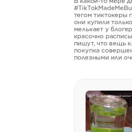
В какой-то мере 
#TikTokMadeMeBuyI
тегом тиктокеры 
они купили только
мелькает у блоге
красочно расписы
пишут, что вещь к
покупка совершен
полезными или оч