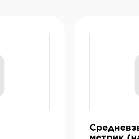
Средневз
метрик (н