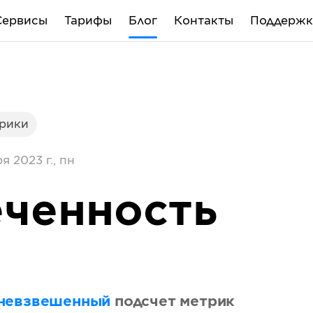
Сервисы
Тарифы
Блог
Контакты
Поддержк
трики
я 2023 г., пн
ченность
невзвешенный
подсчет метрик