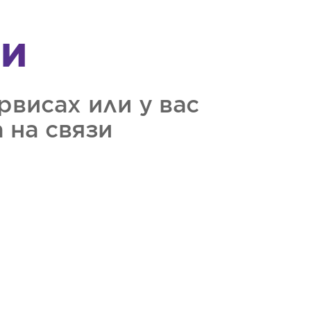
зи
рвисах или у вас
 на связи