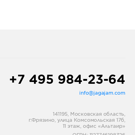
+7 495 984-23-64
info@jagajam.com
141195, Московская область,
г.Фрязино, улица Комсомольская 17б,
11 этаж, офис «Альтаир»