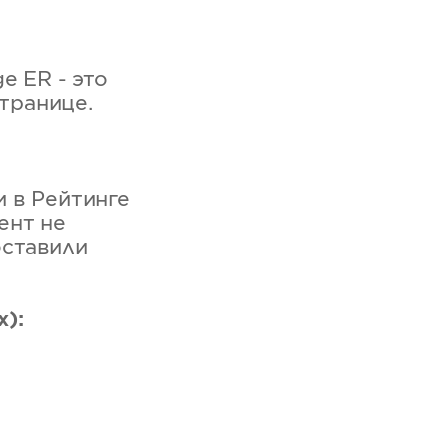
ge ER - это
транице.
и в Рейтинге
ент не
оставили
x):