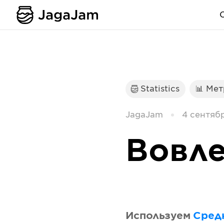
Statistics
📊 Ме
JagaJam
4 сентябр
Вовле
Используем
Сред