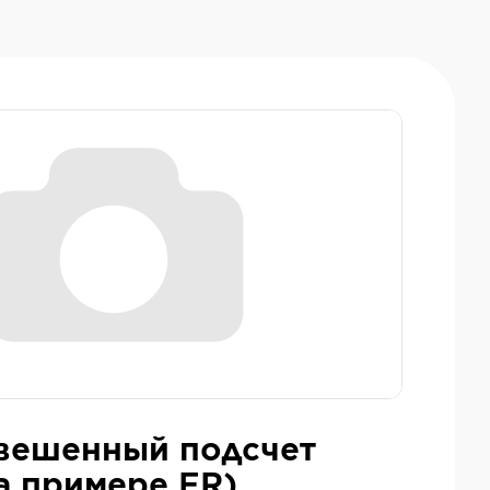
вешенный подсчет
а примере ER)