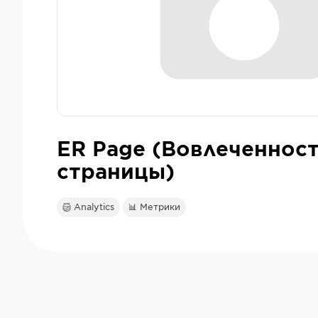
ER Page (Вовлеченнос
страницы)
Analytics
📊 Метрики