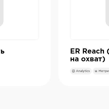
ть
ER Reach 
на охват)
Analytics
📊 Метри