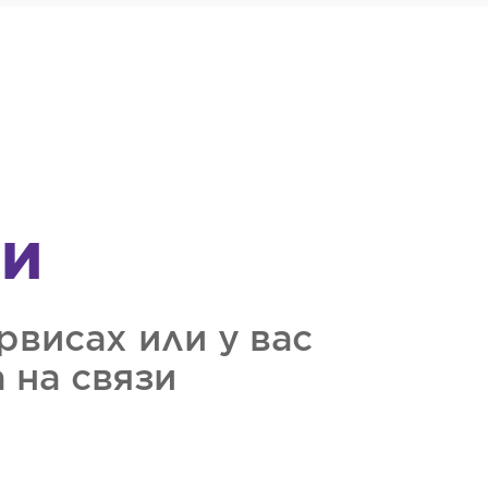
зи
рвисах или у вас
 на связи