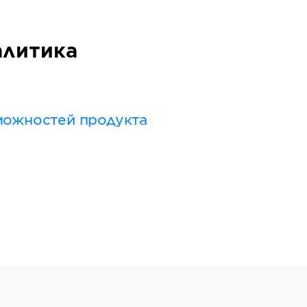
алитика
можностей продукта