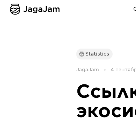
Statistics
JagaJam
4 сентябр
Ссылк
экоси