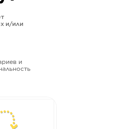
ет
х и/или
ариев и
нальность