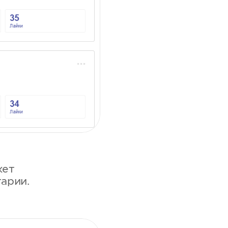
жет
арии.