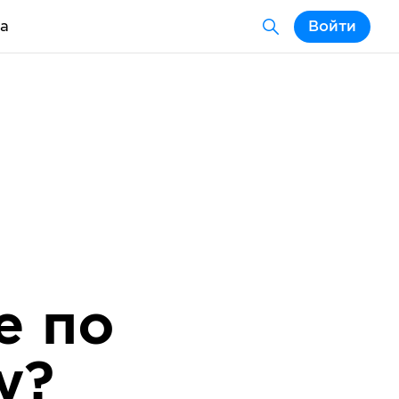
а
Войти
е по
у?