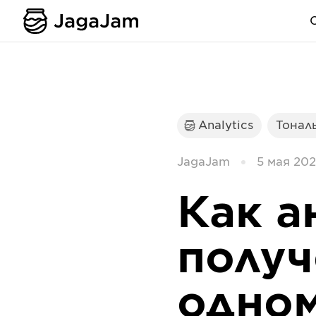
Analytics
Тонал
JagaJam
5 мая 2022
Как а
получ
одном