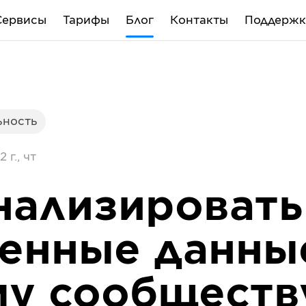
Сервисы
Тарифы
Блог
Контакты
Поддержк
ьность
 г., чт
нализировать
енные данны
у сообществ