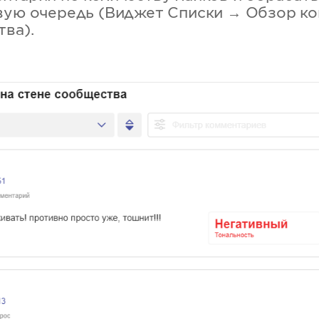
вую очередь (Виджет Списки → Обзор к
тва).