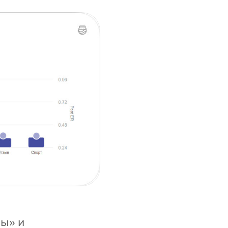
ты» и