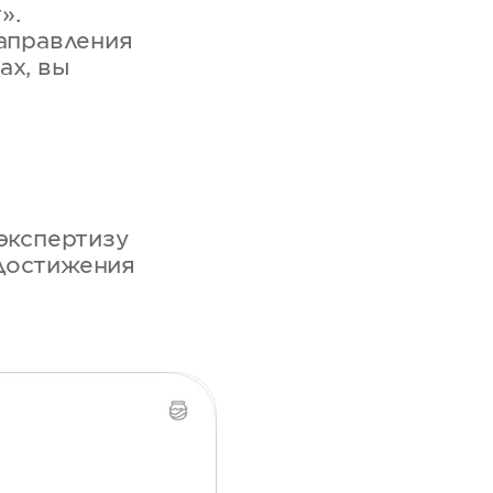
».
направления
ах, вы
 экспертизу
 достижения