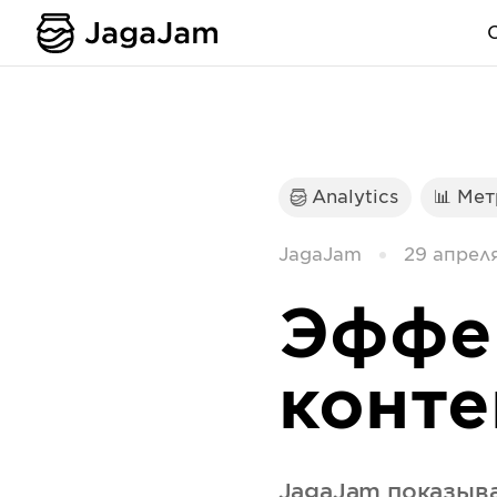
Analytics
📊 Ме
JagaJam
29 апреля
Эффе
конте
JagaJam показыва