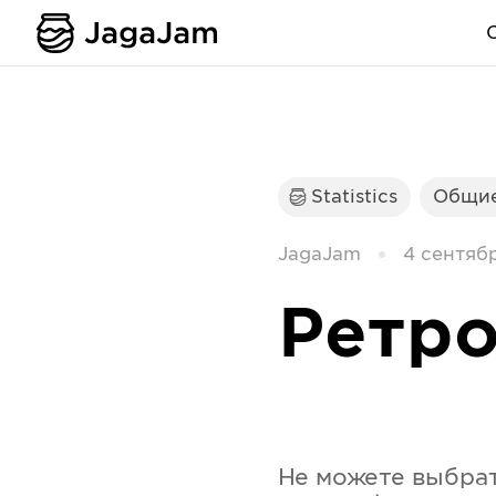
Statistics
Общие
JagaJam
4 сентябр
Ретро
Не можете выбрат