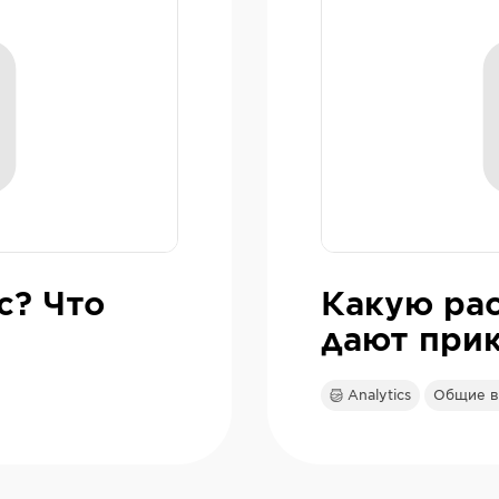
с? Что
Какую ра
дают при
Analytics
Общие в