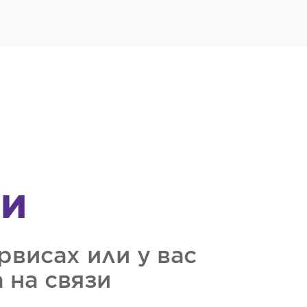
зи
рвисах или у вас
 на связи