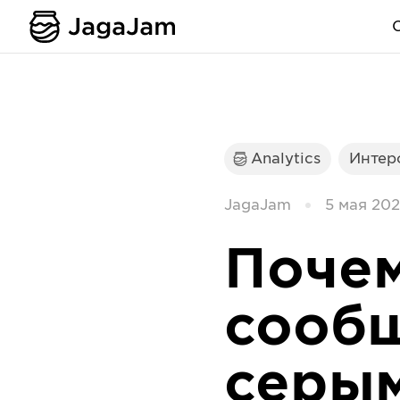
Analytics
Интер
JagaJam
5 мая 2022
Поче
сооб
серым