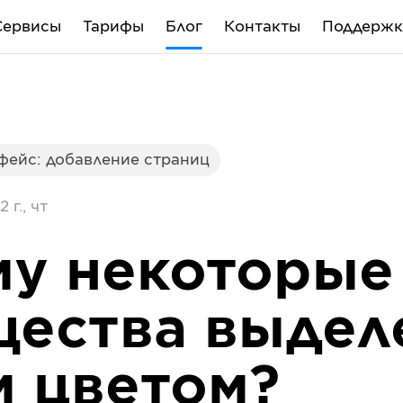
Сервисы
Тарифы
Блог
Контакты
Поддержк
фейс: добавление страниц
 г., чт
му некоторые
щества выдел
 цветом?