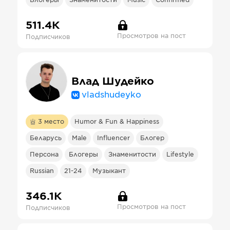
Блогеры
Знаменитости
Music
Confirmed
511.4К
Просмотров на пост
Подписчиков
Влад Шудейко
vladshudeyko
3
место
Humor & Fun & Happiness
Беларусь
Male
Influencer
Блогер
Персона
Блогеры
Знаменитости
Lifestyle
Russian
21-24
Музыкант
346.1К
Просмотров на пост
Подписчиков