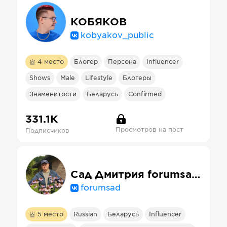
КОБЯКОВ
kobyakov_public
4
место
Блогер
Персона
Influencer
Shows
Male
Lifestyle
Блогеры
Знаменитости
Беларусь
Confirmed
331.1К
Просмотров на пост
Подписчиков
Сад Дмитрия forumsad Плодовые и декоративные РБ
forumsad
5
место
Russian
Беларусь
Influencer