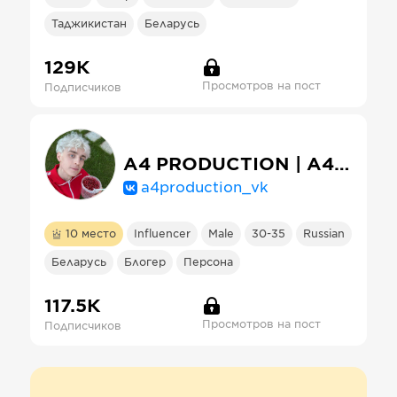
Таджикистан
Беларусь
129К
Просмотров на пост
Подписчиков
A4 PRODUCTION | А4 | Влад Бумага | РИВИВИ
a4production_vk
10
место
Influencer
Male
30-35
Russian
Беларусь
Блогер
Персона
117.5К
Просмотров на пост
Подписчиков