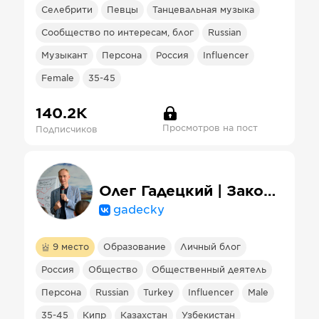
Селебрити
Певцы
Танцевальная музыка
Сообщество по интересам, блог
Russian
Музыкант
Персона
Россия
Influencer
Female
35-45
140.2К
Просмотров на пост
Подписчиков
Олег Гадецкий | Законы гармонии и успеха
gadecky
9
место
Образование
Личный блог
Россия
Общество
Общественный деятель
Персона
Russian
Turkey
Influencer
Male
35-45
Кипр
Казахстан
Узбекистан