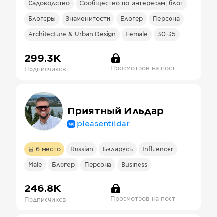
Садоводство
Сообщество по интересам, блог
Блогеры
Знаменитости
Блогер
Персона
Architecture & Urban Design
Female
30-35
299.3К
Просмотров на пост
Подписчиков
Приятный Ильдар
pleasentildar
6
место
Russian
Беларусь
Influencer
Male
Блогер
Персона
Business
246.8К
Просмотров на пост
Подписчиков