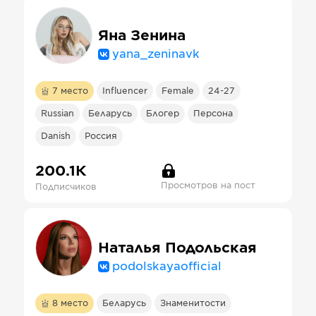
Яна Зенина
yana_zeninavk
7
место
Influencer
Female
24-27
Russian
Беларусь
Блогер
Персона
Danish
Россия
200.1К
Просмотров на пост
Подписчиков
Наталья Подольская
podolskayaofficial
8
место
Беларусь
Знаменитости