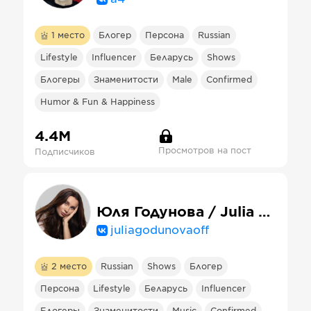
1
место
Блогер
Персона
Russian
Lifestyle
Influencer
Беларусь
Shows
Блогеры
Знаменитости
Male
Confirmed
Humor & Fun & Happiness
4.4М
Просмотров на пост
Подписчиков
Юля Годунова / Julia Godunova
juliagodunovaoff
2
место
Russian
Shows
Блогер
Персона
Lifestyle
Беларусь
Influencer