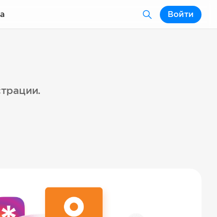
а
Войти
страции.