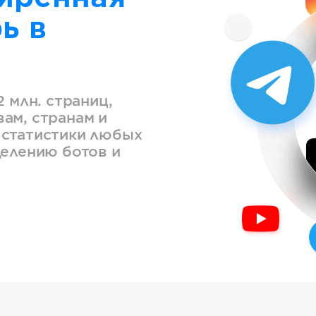
ь в
2 млн. страниц,
ам, странам и
 статистики любых
делению ботов и