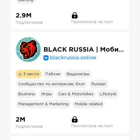
Gaming
2.9М
Просмотров на пост
Подписчиков
BLACK RUSSIA | Мобильная онлайн-игра
blackrussia.online
3
место
Паблик
Видеоигры
Сообщество по интересам, блог
Russian
Business
Игры
Cars & Motorbikes
Lifestyle
Management & Marketing
Mobile related
2М
Просмотров на пост
Подписчиков