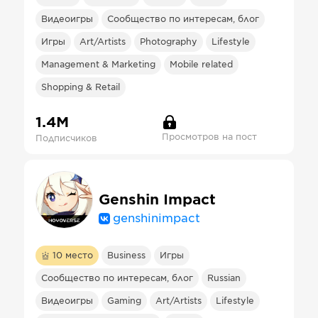
Видеоигры
Сообщество по интересам, блог
Игры
Art/Artists
Photography
Lifestyle
Management & Marketing
Mobile related
Shopping & Retail
1.4М
Просмотров на пост
Подписчиков
Genshin Impact
genshinimpact
10
место
Business
Игры
Сообщество по интересам, блог
Russian
Видеоигры
Gaming
Art/Artists
Lifestyle