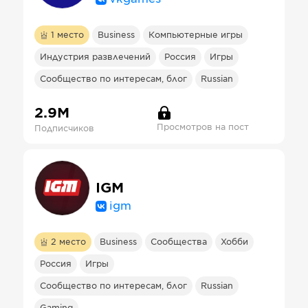
1
место
Business
Компьютерные игры
Индустрия развлечений
Россия
Игры
Сообщество по интересам, блог
Russian
2.9М
Просмотров на пост
Подписчиков
IGM
igm
2
место
Business
Сообщества
Хобби
Россия
Игры
Сообщество по интересам, блог
Russian