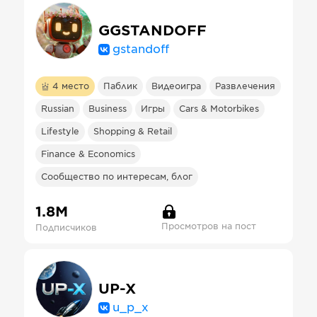
GGSTANDOFF
gstandoff
4
место
Паблик
Видеоигра
Развлечения
Russian
Business
Игры
Cars & Motorbikes
Lifestyle
Shopping & Retail
Finance & Economics
Сообщество по интересам, блог
1.8М
Просмотров на пост
Подписчиков
UP-X
u_p_x