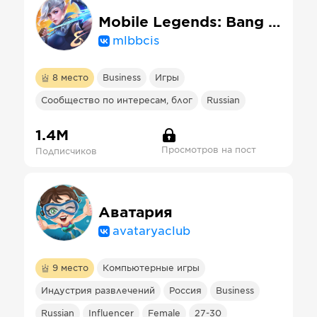
Mobile Legends: Bang Bang
mlbbcis
8
место
Business
Игры
Сообщество по интересам, блог
Russian
1.4М
Просмотров на пост
Подписчиков
Аватария
avataryaclub
9
место
Компьютерные игры
Индустрия развлечений
Россия
Business
Russian
Influencer
Female
27-30