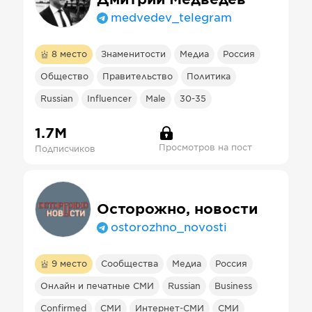
medvedev_telegram
8
место
Знаменитости
Медиа
Россия
Общество
Правительство
Политика
Russian
Influencer
Male
30-35
1.7М
Просмотров на пост
Подписчиков
Осторожно, новости
ostorozhno_novosti
9
место
Сообщества
Медиа
Россия
Онлайн и печатные СМИ
Russian
Business
Confirmed
СМИ
Интернет-СМИ
СМИ