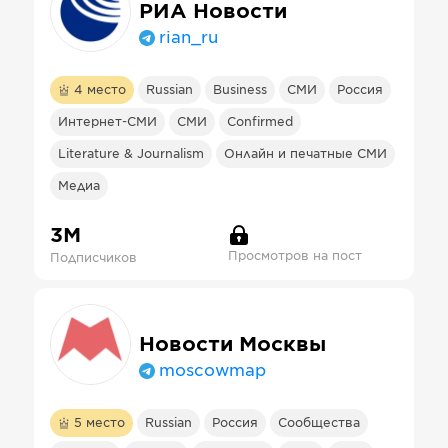
РИА Новости
rian_ru
4
место
Russian
Business
СМИ
Россия
Интернет-СМИ
СМИ
Confirmed
Literature & Journalism
Онлайн и печатные СМИ
Медиа
3М
Просмотров на пост
Подписчиков
Новости Москвы
moscowmap
5
место
Russian
Россия
Сообщества