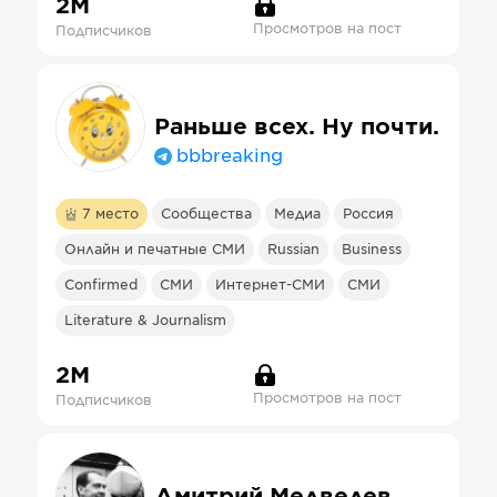
2М
Просмотров на пост
Подписчиков
Раньше всех. Ну почти.
bbbreaking
7
место
Сообщества
Медиа
Россия
Онлайн и печатные СМИ
Russian
Business
Confirmed
СМИ
Интернет-СМИ
СМИ
Literature & Journalism
2М
Просмотров на пост
Подписчиков
Дмитрий Медведев