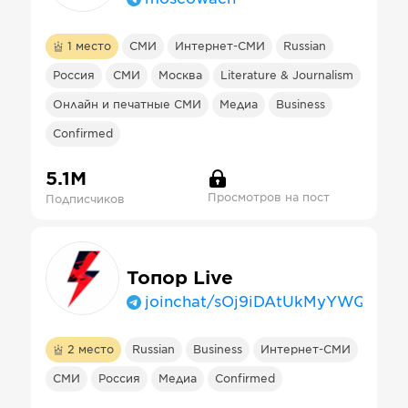
1
место
СМИ
Интернет-СМИ
Russian
Россия
СМИ
Москва
Literature & Journalism
Онлайн и печатные СМИ
Медиа
Business
Confirmed
5.1М
Просмотров на пост
Подписчиков
Топор Live
joinchat/sOj9iDAtUkMyYWQy
2
место
Russian
Business
Интернет-СМИ
СМИ
Россия
Медиа
Confirmed