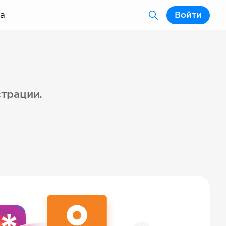
а
Войти
страции.