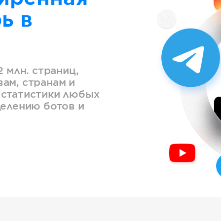
ь в
2 млн. страниц,
ам, странам и
 статистики любых
делению ботов и