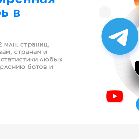
ь в
2 млн. страниц,
ам, странам и
 статистики любых
делению ботов и