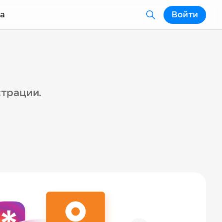
а
Войти
страции.