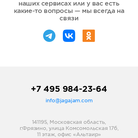
выбрать подходящий из новой
конкурентов.
наших сервисах или у вас есть
функционал. Можно оплатить
линейки.
сразу на год вперёд и получить
какие-то вопросы — мы всегда на
скидку 15%. Подробнее обо
связи
всех тарифах
читайте здесь
.
+7 495 984-23-64
info@jagajam.com
141195, Московская область,
г.Фрязино, улица Комсомольская 17б,
11 этаж, офис «Альтаир»