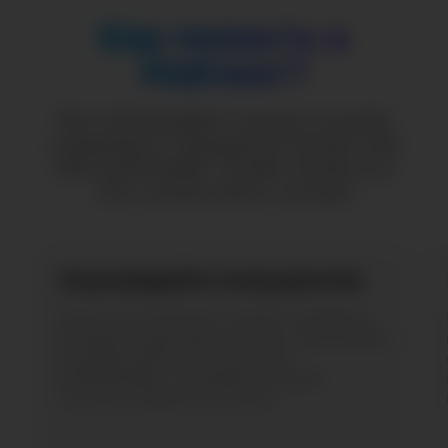
Как попасть в
Рейтинг?
Мы показываем только лучшие
страницы в каждой из более чем
100 категорий. Чтобы попасть в
топ, нужно быть лучше!
Анализируйте конкурентов
Ничто не помогает понять интересы
целевой аудитории лучше, чем анализ
конкурентов и их контента.
Наблюдайте, пробуйте лучшие
тактики, будьте в потоке.