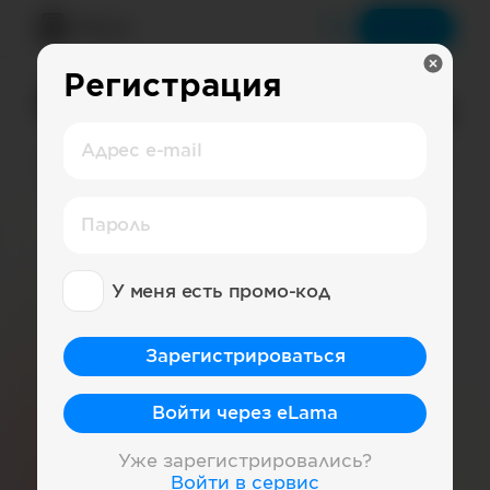
Меню
Войти
Регистрация
Рейтинг страниц
Адрес e-mail
Просматривайте рейтинги лучших
страниц, наблюдайте за лидерами
и изучайте статистику
Пароль
Посмотреть Рейтинг
У меня есть промо-код
Найти страницы
Зарегистрироваться
Лучшие бренды ВКонтакте
Войти через eLama
Топ-100 знаменитостей в России
Уже зарегистрировались?
Лучшие Медиа в Telegram
Блогеры в YouTube
Войти в сервис