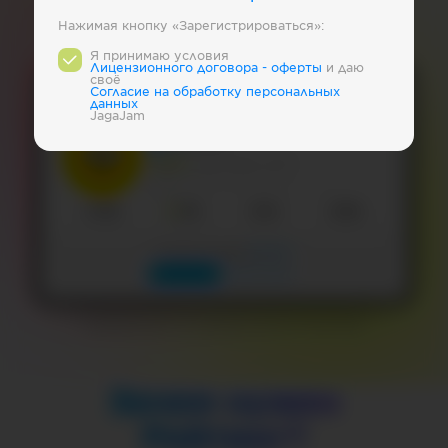
Авиакомпании Россиии
Нажимая кнопку «Зарегистрироваться»:
Я принимаю условия
Лицензионного договора - оферты
и даю
своё
Cогласие на обработку персональных
данных
JagaJam
Информация по странице банка Тинькофф
Зачем нужен
Рейтинг?