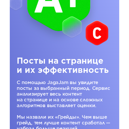
Посты на странице
и их эффективность
С помощью JagaJam вы увидите
посты за выбранный период. Сервис
анализирует весь контент
на странице и на основе сложных
алгоритмов выставляет оценки.
Мы назвали их «Грейды». Чем выше
грейд, тем лучше контент сработал —
набрал больше реакций