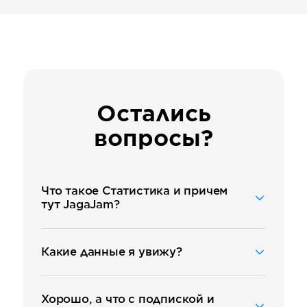
Остались
вопросы?
Что такое Статистика и причем
тут JagaJam?
JagaJam — это компания,
которая создаёт сервисы для
работы с данными из
Какие данные я увижу?
социальных сетей. Статистика
Все основные метрики по
— это один из таких сервисов,
каждой странице и то,
где можно в деталях увидеть
насколько они изменились:
Хорошо, а что с подпиской и
множество метрик по