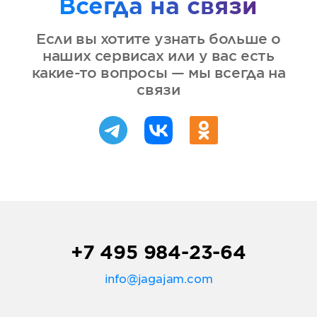
Базовый тариф обойдется в
Всегда на связи
блогеров не возможно на
данные о проекте. И да — всё
890 рублей, и это самое
архивных тарифах, так что в
это доступно как для своих
выгодное предложение на
этом случае вам нужно будет
страниц, так и для страниц
Если вы хотите узнать больше о
рынке за предоставляемый
выбрать подходящий из новой
конкурентов.
наших сервисах или у вас есть
функционал. Можно оплатить
линейки.
сразу на год вперёд и получить
какие-то вопросы — мы всегда на
скидку 15%. Подробнее обо
связи
всех тарифах
читайте здесь
.
+7 495 984-23-64
info@jagajam.com