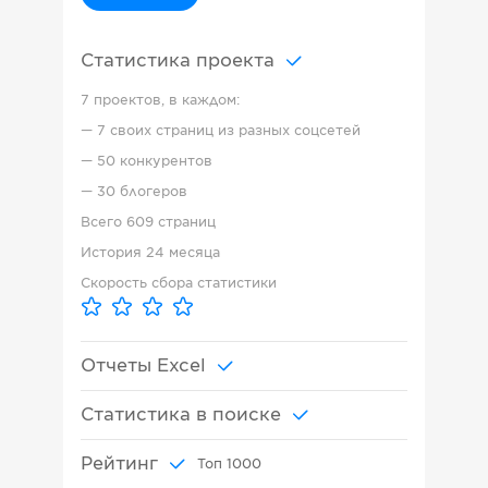
Статистика проекта
7 проектов, в каждом:
—
7 своих страниц из разных соцсетей
—
50 конкурентов
—
30 блогеров
Всего
609 страниц
История
24 месяца
Скорость сбора статистики
Отчеты Excel
Статистика в поиске
Рейтинг
Топ
1000