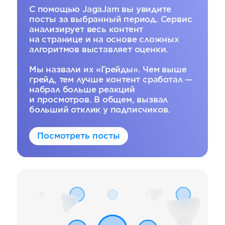
С помощью JagaJam вы увидите
посты за выбранный период. Сервис
анализирует весь контент
на странице и на основе сложных
алгоритмов выставляет оценки.
Мы назвали их «Грейды». Чем выше
грейд, тем лучше контент сработал —
набрал больше реакций
и просмотров. В общем, вызвал
больший отклик у подписчиков.
Посмотреть посты