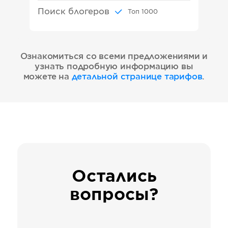
Поиск блогеров
Топ
1000
Ознакомиться со всеми предложениями и
узнать подробную информацию вы
можете на
детальной странице тарифов
.
Остались
вопросы?