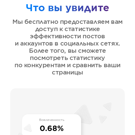
Что вы увидите
Мы бесплатно предоставляем вам
доступ к статистике
эффективности постов
и аккаунтов в социальных сетях.
Более того, вы сможете
посмотреть статистику
по конкурентам и сравнить ваши
страницы