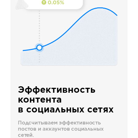
Эффективность
контента
в социальных сетях
Подсчитываем эффективность
постов и аккаунтов социальных
сетей.