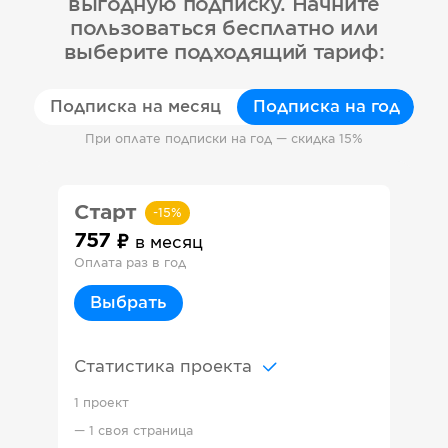
выгодную подписку. Начните
пользоваться бесплатно или
выберите подходящий тариф:
Подписка на месяц
Подписка на год
При оплате подписки на год — скидка 15%
Старт
-
15
%
757
в месяц
Оплата раз в год
Выбрать
Статистика проекта
1 проект
—
1 своя страница