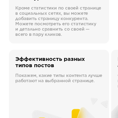
Кроме статистики по своей странице
в социальных сетях, вы можете
добавить страницу конкурента.
Можете посмотреть его статистику
и детально сравнить со своей —
всего в пару кликов.
Эффективность разных
типов постов
Покажем, какие типы контента лучше
работают на выбранной странице.