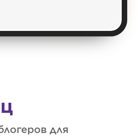
иц
блогеров для