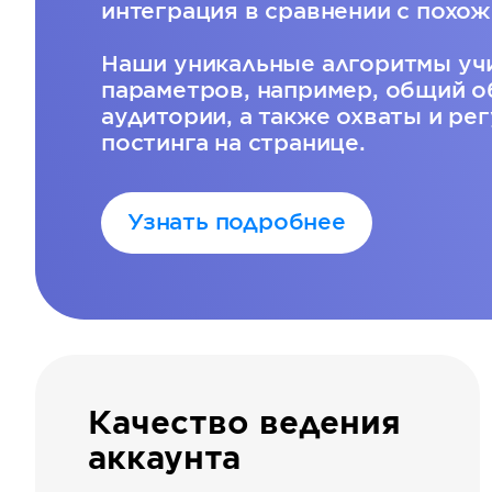
интеграция в сравнении с похож
Наши уникальные алгоритмы уч
параметров, например, общий о
аудитории, а также охваты и ре
постинга на странице.
Узнать подробнее
Качество ведения
аккаунта