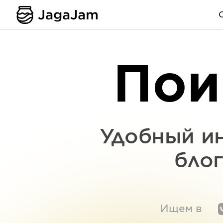
Пои
Удобный ин
блог
Ищем в