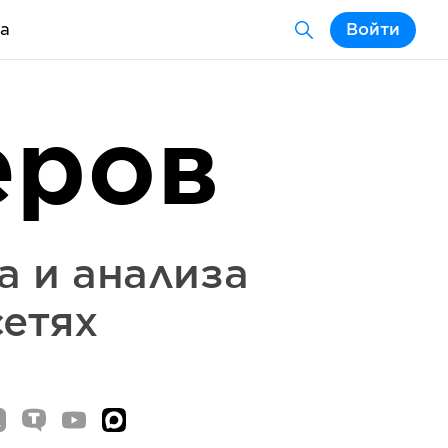
а
Войти
еров
а и анализа
сетях