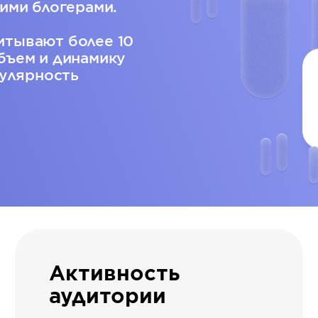
ими блогерами.
итывают более 10
бъем и динамику
гулярность
Активность
аудитории