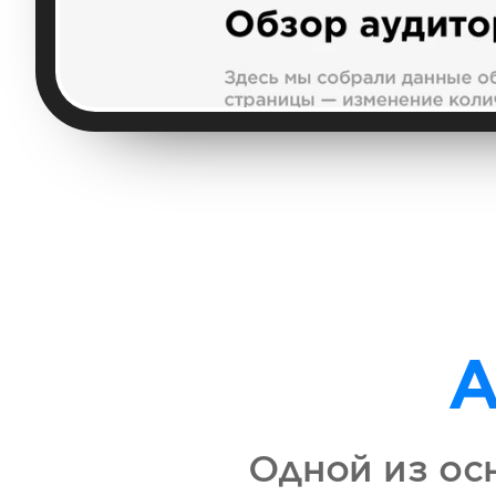
А
Одной из ос