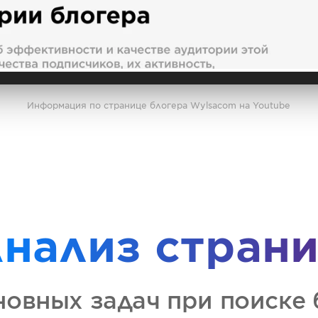
Информация по странице блогера Wylsacom на Youtube
нализ стран
новных задач при поиске 