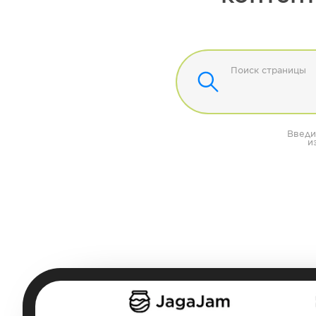
Поиск страницы
Введи
и