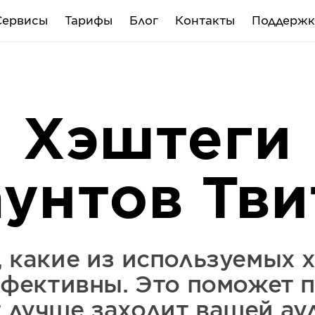
Сервисы
Тарифы
Блог
Контакты
Поддержк
Хэштеги
аунтов Тви
, какие из используемых 
фективны. Это поможет п
т лучше заходит вашей ау