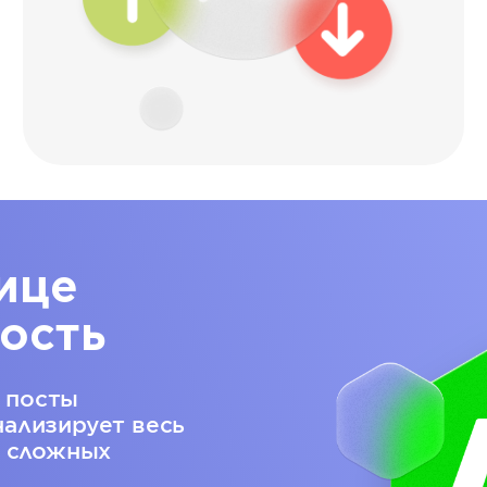
ице
ость
 посты
нализирует весь
е сложных