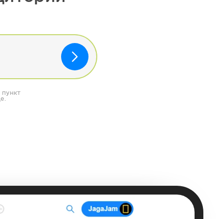
 пункт
е.