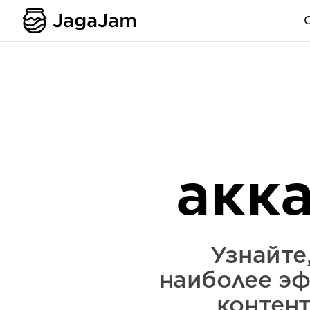
акк
Узнайте
наиболее эф
контен