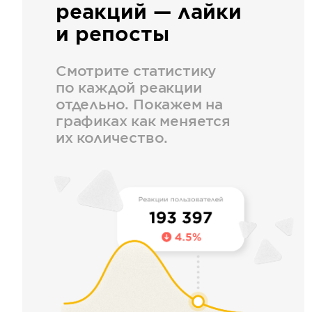
реакций — лайки
и репосты
Смотрите статистику
по каждой реакции
отдельно. Покажем на
графиках как меняется
их количество.