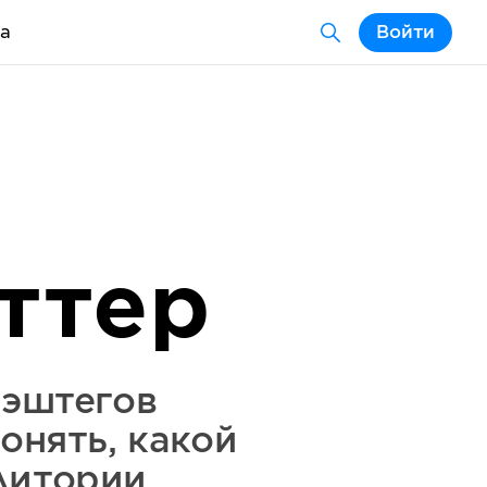
а
Войти
ттер
хэштегов
онять, какой
дитории