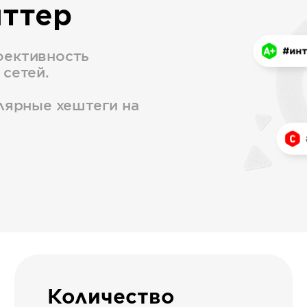
иттер
фективность
 сетей.
улярные хештеги на
Количество