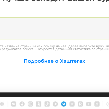
те название страницы или ссылку на неё. Далее выберите нужный
з результатов поиска — откроется детальная статистика по страниц
Подробнее о Хэштегах