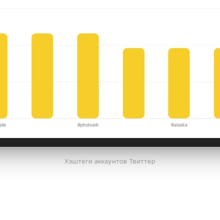
Хэштеги аккаунтов Твиттер