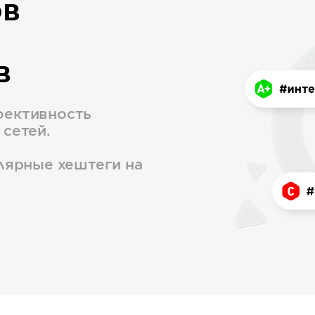
ов
в
фективность
 сетей.
улярные хештеги на