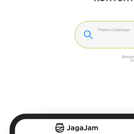
Поиск страницы
Введи
и