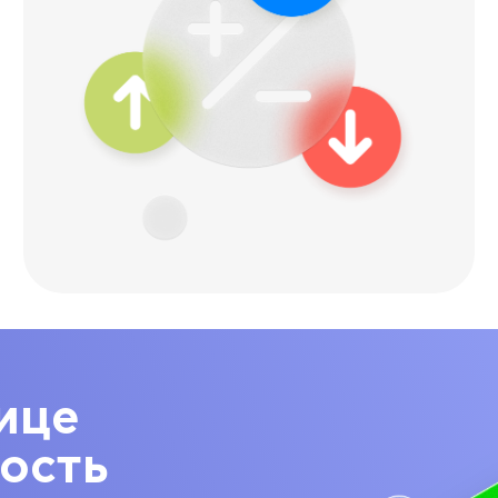
ице
ость