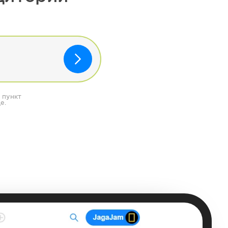
 пункт
е.