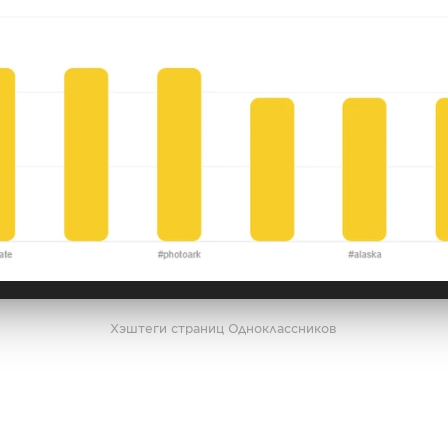
Хэштеги страниц Одноклассников