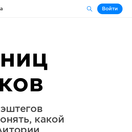
а
Войти
аниц
ков
хэштегов
онять, какой
дитории