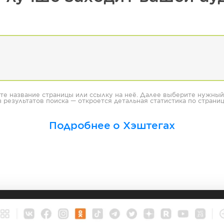
те название страницы или ссылку на неё. Далее выберите нужный
з результатов поиска — откроется детальная статистика по страниц
Подробнее о Хэштегах