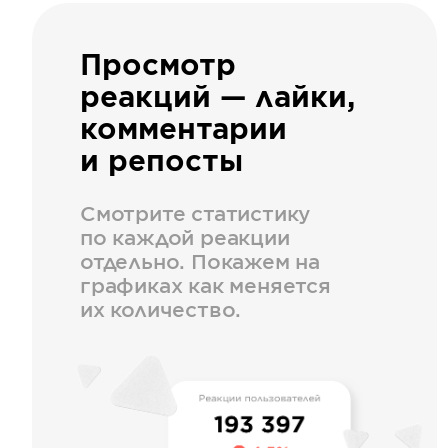
Просмотр
реакций — лайки,
комментарии
и репосты
Смотрите статистику
по каждой реакции
отдельно. Покажем на
графиках как меняется
их количество.