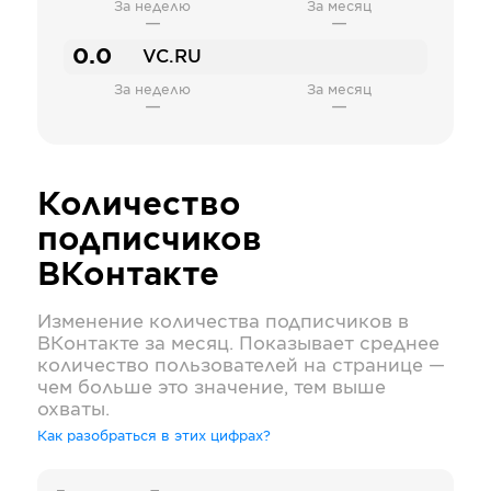
За неделю
За месяц
—
—
0.0
VC.RU
За неделю
За месяц
—
—
Количество
подписчиков
ВКонтакте
Изменение количества подписчиков в
ВКонтакте
за месяц. Показывает среднее
количество пользователей на странице —
чем больше это значение, тем выше
охваты.
Как разобраться в этих цифрах?