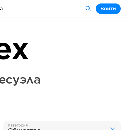
а
Войти
ex
есуэла
Категория