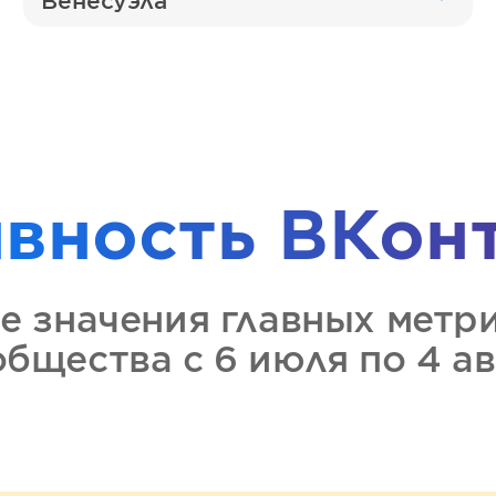
Венесуэла
ивность
ВКон
е значения главных метр
общества
с 6 июля по 4 а