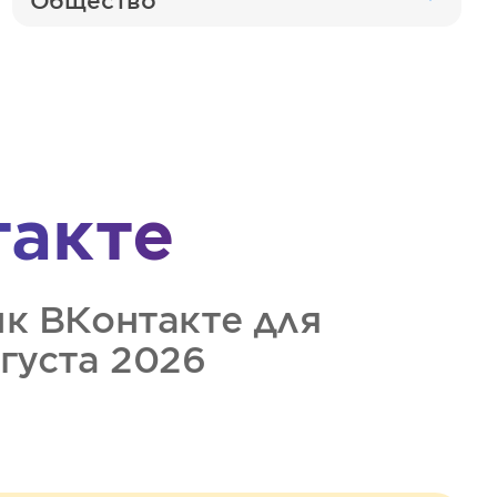
Общество
такте
ик
ВКонтакте
для
вгуста 2026