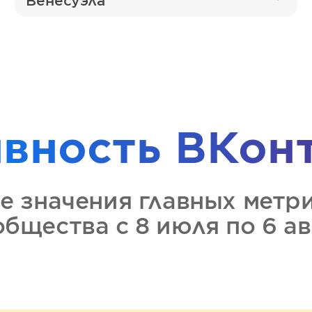
Венесуэла
ивность
ВКон
е значения главных метр
ообщества
с 8 июля по 6 а