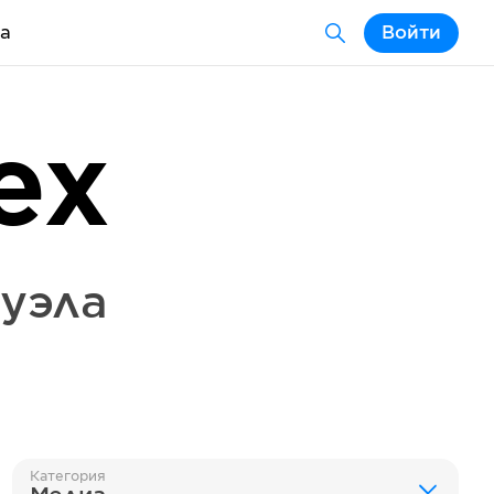
а
Войти
ex
уэла
Категория