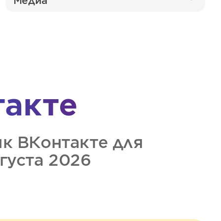
Медиа
такте
ик
ВКонтакте
для
вгуста 2026