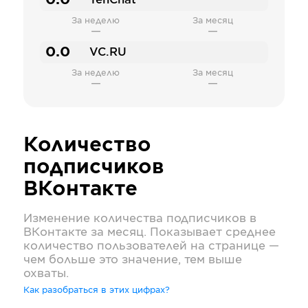
0.0
TenChat
За неделю
За месяц
—
—
0.0
VC.RU
За неделю
За месяц
—
—
Количество
подписчиков
ВКонтакте
Изменение количества подписчиков в
ВКонтакте
за месяц. Показывает среднее
количество пользователей на странице —
чем больше это значение, тем выше
охваты.
Как разобраться в этих цифрах?