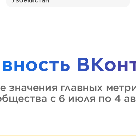
Узбекистан
ивность
ВКон
е значения главных метр
общества
с 6 июля по 4 а