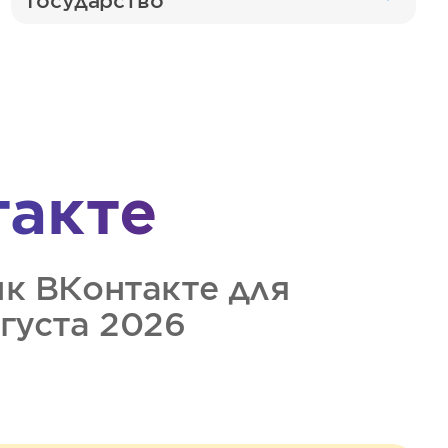
Государство
такте
ик
ВКонтакте
для
вгуста 2026