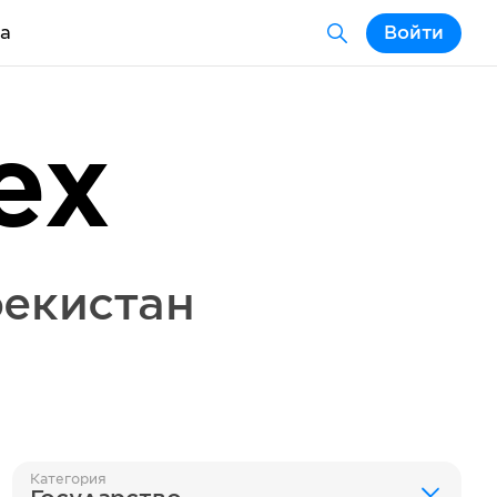
а
Войти
ex
бекистан
Категория