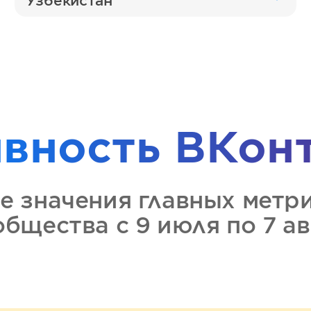
Узбекистан
ивность
ВКон
е значения главных метр
ообщества
с 9 июля по 7 а