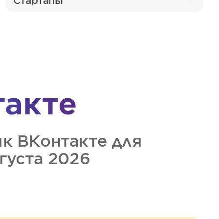
Стартапы
такте
ик
ВКонтакте
для
вгуста 2026