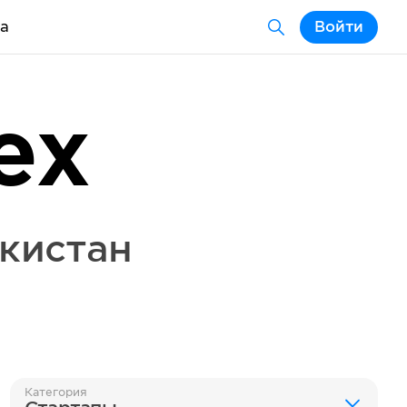
а
Войти
ex
кистан
Категория