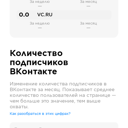
За неделю
За месяц
—
—
0.0
VC.RU
За неделю
За месяц
—
—
Количество
подписчиков
ВКонтакте
Изменение количества подписчиков в
ВКонтакте
за месяц. Показывает среднее
количество пользователей на странице —
чем больше это значение, тем выше
охваты.
Как разобраться в этих цифрах?