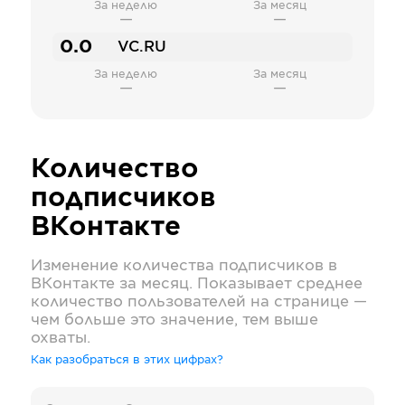
За неделю
За месяц
—
—
0.0
VC.RU
За неделю
За месяц
—
—
Количество
подписчиков
ВКонтакте
Изменение количества подписчиков в
ВКонтакте
за месяц. Показывает среднее
количество пользователей на странице —
чем больше это значение, тем выше
охваты.
Как разобраться в этих цифрах?