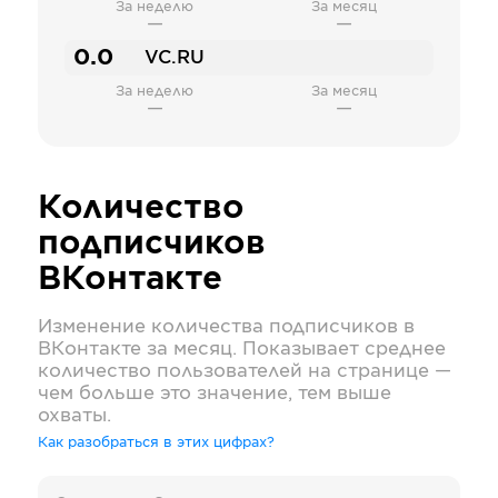
За неделю
За месяц
—
—
0.0
VC.RU
За неделю
За месяц
—
—
Количество
подписчиков
ВКонтакте
Изменение количества подписчиков в
ВКонтакте
за месяц. Показывает среднее
количество пользователей на странице —
чем больше это значение, тем выше
охваты.
Как разобраться в этих цифрах?