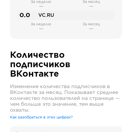
За неделю
За месяц
—
—
0.0
VC.RU
За неделю
За месяц
—
—
Количество
подписчиков
ВКонтакте
Изменение количества подписчиков в
ВКонтакте
за месяц. Показывает среднее
количество пользователей на странице —
чем больше это значение, тем выше
охваты.
Как разобраться в этих цифрах?