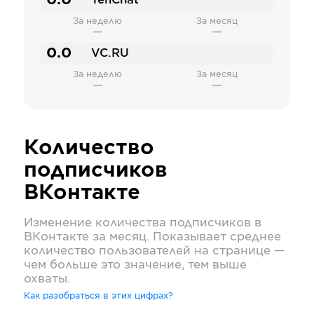
0.0
TenChat
За неделю
За месяц
—
—
0.0
VC.RU
За неделю
За месяц
—
—
Количество
подписчиков
ВКонтакте
Изменение количества подписчиков в
ВКонтакте
за месяц. Показывает среднее
количество пользователей на странице —
чем больше это значение, тем выше
охваты.
Как разобраться в этих цифрах?