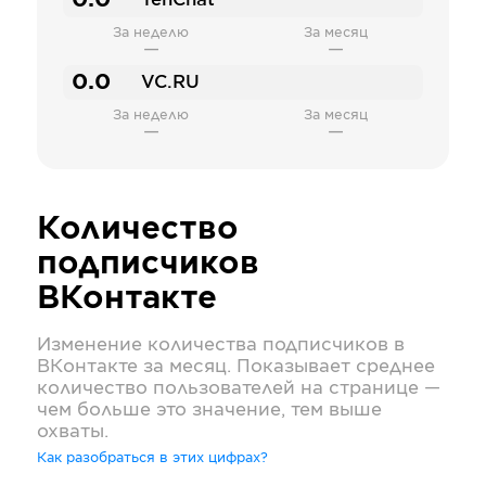
0.0
TenChat
За неделю
За месяц
—
—
0.0
VC.RU
За неделю
За месяц
—
—
Количество
подписчиков
ВКонтакте
Изменение количества подписчиков в
ВКонтакте
за месяц. Показывает среднее
количество пользователей на странице —
чем больше это значение, тем выше
охваты.
Как разобраться в этих цифрах?