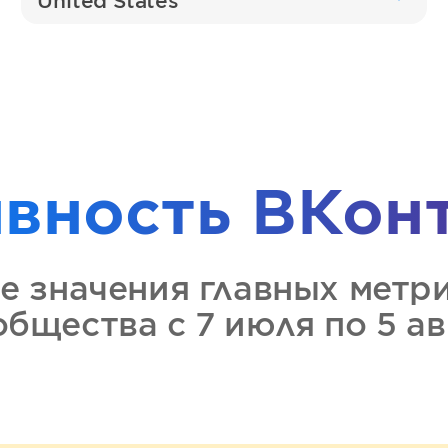
United States
ивность
ВКон
е значения главных метр
ообщества
с 7 июля по 5 а