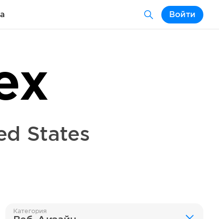
а
Войти
ex
ed States
Категория