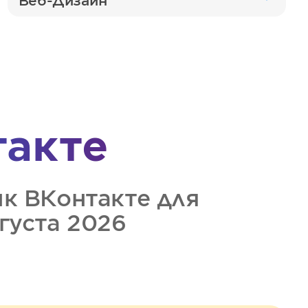
Веб-Дизайн
такте
ик
ВКонтакте
для
вгуста 2026