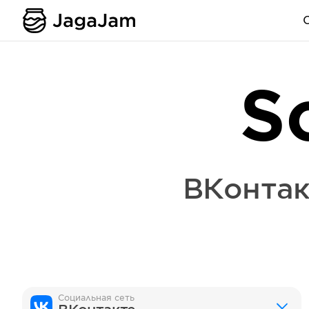
S
ВКонтак
Социальная сеть