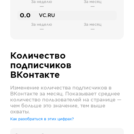
За неделю
За месяц
—
—
0.0
VC.RU
За неделю
За месяц
—
—
Количество
подписчиков
ВКонтакте
Изменение количества подписчиков в
ВКонтакте
за месяц. Показывает среднее
количество пользователей на странице —
чем больше это значение, тем выше
охваты.
Как разобраться в этих цифрах?