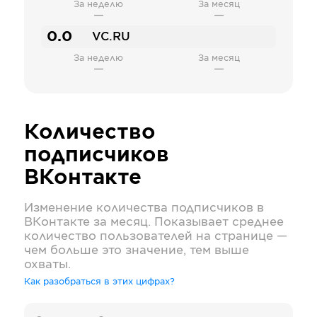
За неделю
За месяц
—
—
0.0
VC.RU
За неделю
За месяц
—
—
Количество
подписчиков
ВКонтакте
Изменение количества подписчиков в
ВКонтакте
за месяц. Показывает среднее
количество пользователей на странице —
чем больше это значение, тем выше
охваты.
Как разобраться в этих цифрах?