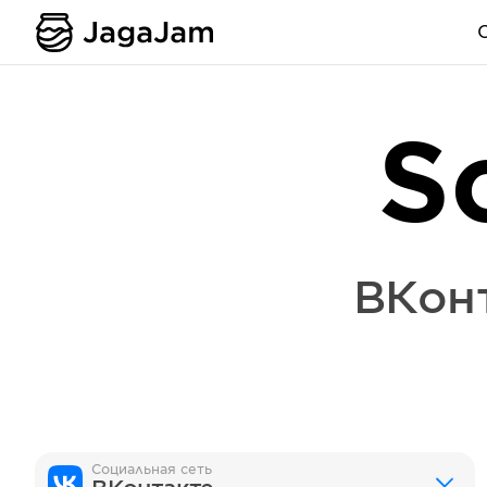
S
ВКон
Социальная сеть