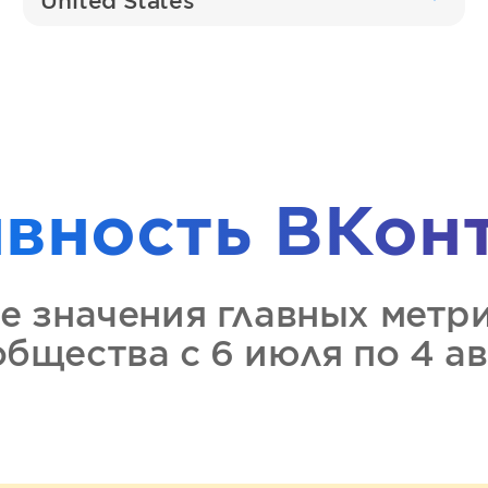
United States
ивность
ВКон
е значения главных метр
общества
с 6 июля по 4 а