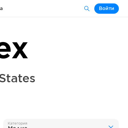
а
Войти
ex
States
Категория