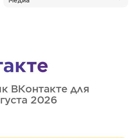
Медиа
такте
ик
ВКонтакте
для
вгуста 2026