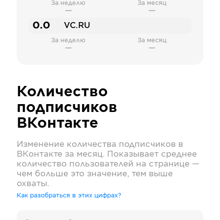
За неделю
За месяц
—
—
0.0
VC.RU
За неделю
За месяц
—
—
Количество
подписчиков
ВКонтакте
Изменение количества подписчиков в
ВКонтакте
за месяц. Показывает среднее
количество пользователей на странице —
чем больше это значение, тем выше
охваты.
Как разобраться в этих цифрах?