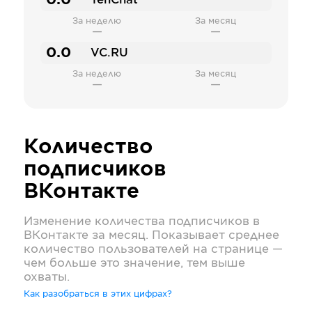
0.0
TenChat
За неделю
За месяц
—
—
0.0
VC.RU
За неделю
За месяц
—
—
Количество
подписчиков
ВКонтакте
Изменение количества подписчиков в
ВКонтакте
за месяц. Показывает среднее
количество пользователей на странице —
чем больше это значение, тем выше
охваты.
Как разобраться в этих цифрах?