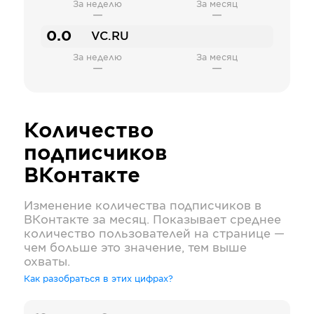
За неделю
За месяц
—
—
0.0
VC.RU
За неделю
За месяц
—
—
Количество
подписчиков
ВКонтакте
Изменение количества подписчиков в
ВКонтакте
за месяц. Показывает среднее
количество пользователей на странице —
чем больше это значение, тем выше
охваты.
Как разобраться в этих цифрах?