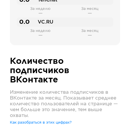
0.0
TenChat
За неделю
За месяц
—
—
0.0
VC.RU
За неделю
За месяц
—
—
Количество
подписчиков
ВКонтакте
Изменение количества подписчиков в
ВКонтакте
за месяц. Показывает среднее
количество пользователей на странице —
чем больше это значение, тем выше
охваты.
Как разобраться в этих цифрах?