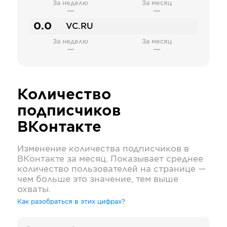
За неделю
За месяц
—
—
0.0
VC.RU
За неделю
За месяц
—
—
Количество
подписчиков
ВКонтакте
Изменение количества подписчиков в
ВКонтакте
за месяц. Показывает среднее
количество пользователей на странице —
чем больше это значение, тем выше
охваты.
Как разобраться в этих цифрах?