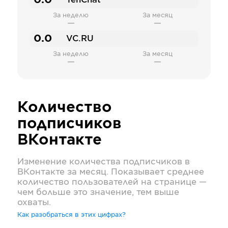
0.0
TenChat
За неделю
За месяц
—
—
0.0
VC.RU
За неделю
За месяц
—
—
Количество
подписчиков
ВКонтакте
Изменение количества подписчиков в
ВКонтакте
за месяц. Показывает среднее
количество пользователей на странице —
чем больше это значение, тем выше
охваты.
Как разобраться в этих цифрах?