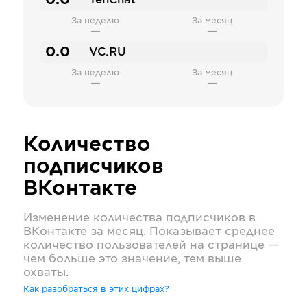
0.0
TenChat
За неделю
За месяц
—
—
0.0
VC.RU
За неделю
За месяц
—
—
Количество
подписчиков
ВКонтакте
Изменение количества подписчиков в
ВКонтакте
за месяц. Показывает среднее
количество пользователей на странице —
чем больше это значение, тем выше
охваты.
Как разобраться в этих цифрах?