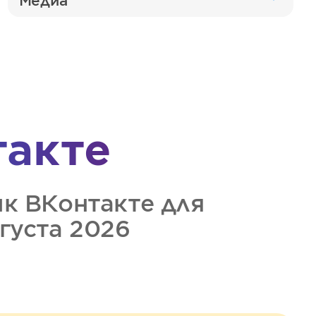
Медиа
такте
ик
ВКонтакте
для
вгуста 2026