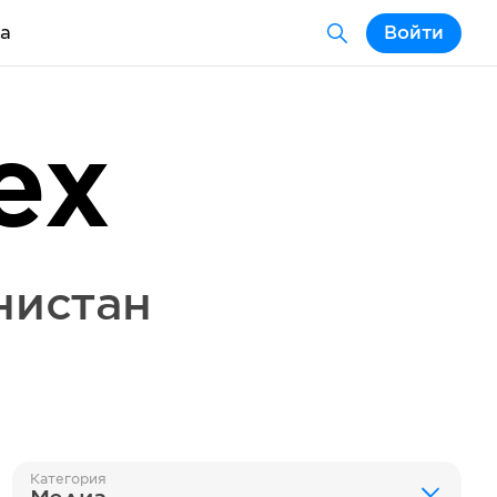
а
Войти
ex
нистан
Категория