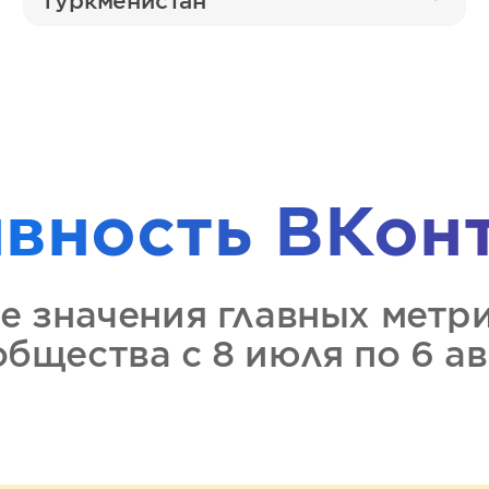
Туркменистан
ивность
ВКон
е значения главных метр
ообщества
с 8 июля по 6 а