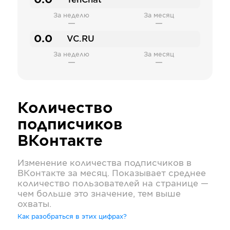
0.0
TenChat
За неделю
За месяц
—
—
0.0
VC.RU
За неделю
За месяц
—
—
Количество
подписчиков
ВКонтакте
Изменение количества подписчиков в
ВКонтакте
за месяц. Показывает среднее
количество пользователей на странице —
чем больше это значение, тем выше
охваты.
Как разобраться в этих цифрах?