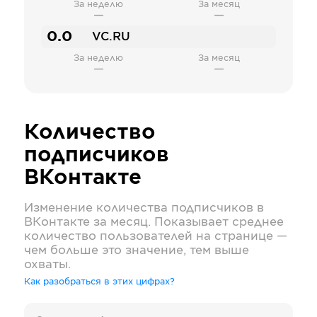
За неделю
За месяц
—
—
0.0
VC.RU
За неделю
За месяц
—
—
Количество
подписчиков
ВКонтакте
Изменение количества подписчиков в
ВКонтакте
за месяц. Показывает среднее
количество пользователей на странице —
чем больше это значение, тем выше
охваты.
Как разобраться в этих цифрах?